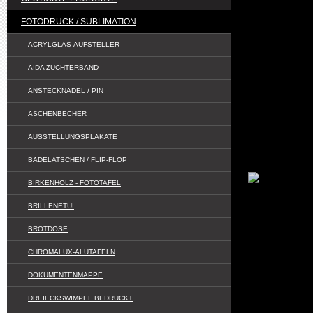
geschirrspü
verschiede
FOTODRUCK / SUBLIMATION
ACRYLGLAS-AUFSTELLER
Tasse Len
AIDA ZÜCHTERBAND
2-Farbenta
ANSTECKNADEL / PIN
Tasse mit 
ASCHENBECHER
AUSSTELLUNGSPLAKATE
Magic-Far
BADELATSCHEN / FLIP-FLOP
BIRKENHOLZ - FOTOTAFEL
BRILLENETUI
BROTDOSE
CHROMALUX-ALUTAFELN
DOKUMENTENMAPPE
DREIECKSWIMPEL BEDRUCKT