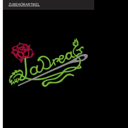
ZUBEHÖRARTIKEL
Ladreas GmbH
Waldenburger Str. 136
09212 Limbach-Oberfrohna
Rufen Sie einfach an unter
+49 176 34412240
oder nutzen Sie unser
Kontaktformular
.