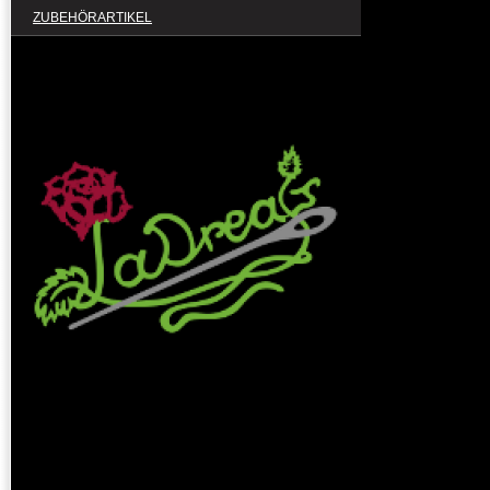
ZUBEHÖRARTIKEL
Ladreas GmbH
Waldenburger Str. 136
09212 Limbach-Oberfrohna
Rufen Sie einfach an unter
+49 176 34412240
oder nutzen Sie unser
Kontaktformular
.