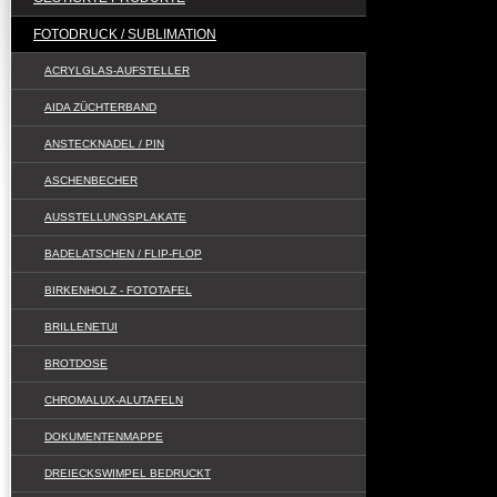
Wir erstell
FOTODRUCK / SUBLIMATION
bekommen Si
ACRYLGLAS-AUFSTELLER
robust, oh
AIDA ZÜCHTERBAND
müssen.
ANSTECKNADEL / PIN
2 versch. 
ASCHENBECHER
AUSSTELLUNGSPLAKATE
BADELATSCHEN / FLIP-FLOP
BIRKENHOLZ - FOTOTAFEL
BRILLENETUI
BROTDOSE
CHROMALUX-ALUTAFELN
DOKUMENTENMAPPE
DREIECKSWIMPEL BEDRUCKT