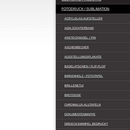
FOTODRUCK / SUBLIMATION
ACRYLGLAS-AUFSTELLER
AIDA ZÜCHTERBAND
ANSTECKNADEL / PIN
ASCHENBECHER
AUSSTELLUNGSPLAKATE
BADELATSCHEN / FLIP-FLOP
BIRKENHOLZ - FOTOTAFEL
BRILLENETUI
BROTDOSE
CHROMALUX-ALUTAFELN
DOKUMENTENMAPPE
DREIECKSWIMPEL BEDRUCKT