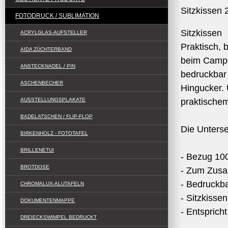
Sitzkissen 
FOTODRUCK / SUBLIMATION
Sitzkissen
ACRYLGLAS-AUFSTELLER
Praktisch, 
AIDA ZÜCHTERBAND
beim Campen
ANSTECKNADEL / PIN
bedruckbar
ASCHENBECHER
Hingucker.
AUSSTELLUNGSPLAKATE
praktischem
BADELATSCHEN / FLIP-FLOP
Die Unterse
BIRKENHOLZ - FOTOTAFEL
BRILLENETUI
- Bezug 100
BROTDOSE
- Zum Zusa
- Bedruckb
CHROMALUX-ALUTAFELN
- Sitzkisse
DOKUMENTENMAPPE
- Entspric
DREIECKSWIMPEL BEDRUCKT