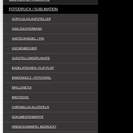
Sublimation: das
FOTODRUCK / SUBLIMATION
benutzbar
ACRYLGLAS-AUFSTELLER
AIDA ZÜCHTERBAND
ANSTECKNADEL / PIN
ASCHENBECHER
AUSSTELLUNGSPLAKATE
BADELATSCHEN / FLIP-FLOP
BIRKENHOLZ - FOTOTAFEL
BRILLENETUI
BROTDOSE
CHROMALUX-ALUTAFELN
DOKUMENTENMAPPE
DREIECKSWIMPEL BEDRUCKT