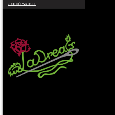
ZUBEHÖRARTIKEL
Ladreas GmbH
Waldenburger Str. 136
09212 Limbach-Oberfrohna
Rufen Sie einfach an unter
+49 176 34412240
oder nutzen Sie unser
Kontaktformular
.