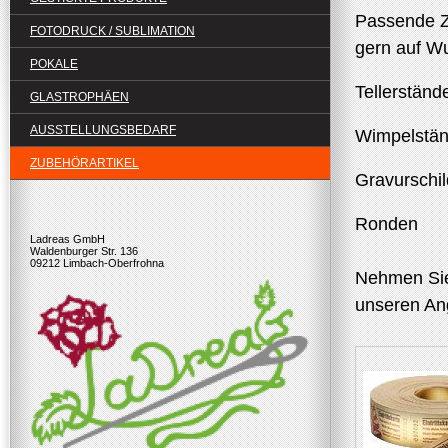
Passende Zu
FOTODRUCK / SUBLIMATION
gern auf W
POKALE
Tellerständ
GLASTROPHÄEN
AUSSTELLUNGSBEDARF
Wimpelstän
ZUBEHÖRARTIKEL
Gravurschil
Ronden
Ladreas GmbH
Waldenburger Str. 136
09212 Limbach-Oberfrohna
Nehmen Sie 
unseren Ang